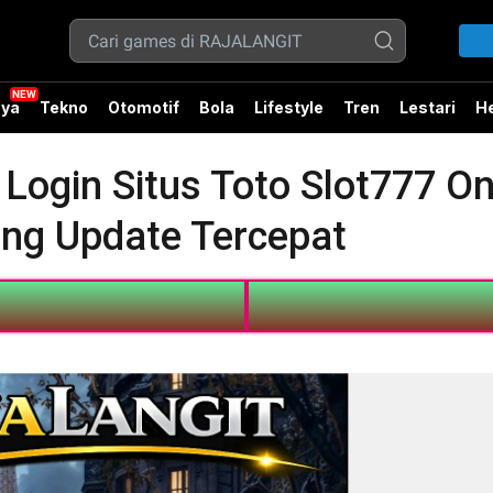
ya
Tekno
Otomotif
Bola
Lifestyle
Tren
Lestari
He
gin Situs Toto Slot777 Onl
ing Update Tercepat