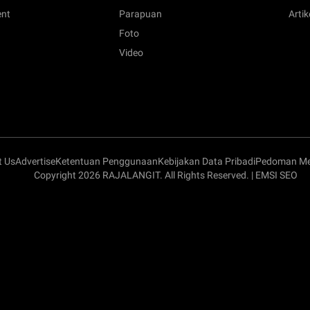
ent
Parapuan
Artik
Foto
Video
t Us
Advertise
Ketentuan Penggunaan
Kebijakan Data Pribadi
Pedoman Med
Copyright 2026 RAJALANGIT. All Rights Reserved. | EMSI SEO