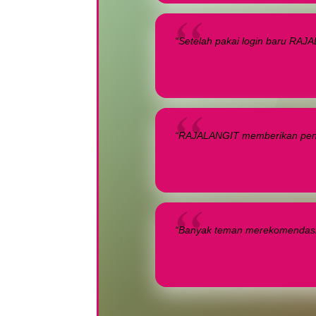
“Setelah pakai login baru RAJA
“RAJALANGIT memberikan pengal
“Banyak teman merekomendasik